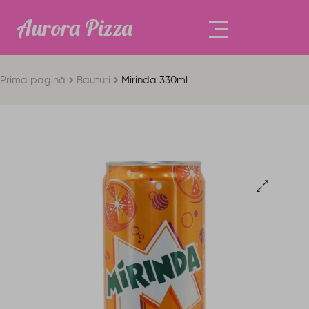
Aurora Pizza
Prima pagină
Bauturi
Mirinda 330ml