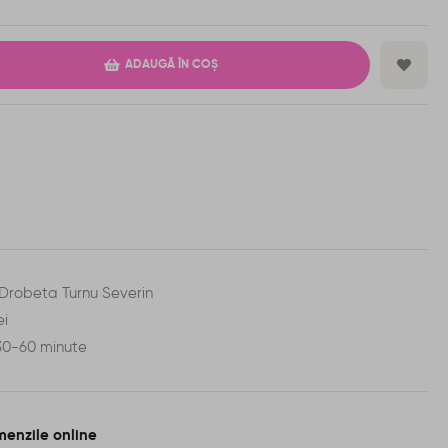
ADAUGĂ ÎN COȘ
n Drobeta Turnu Severin
ei
 30-60 minute
menzile online