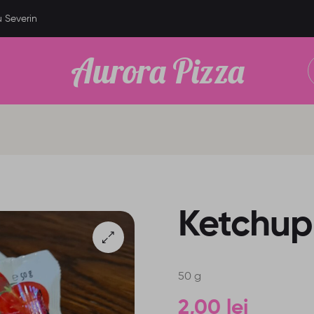
u Severin
Aurora Pizza
Ketchup
50 g
2,00
lei