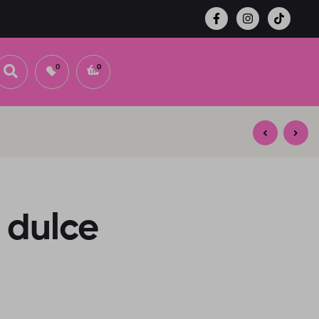
0
0
2,00
lei
5,00
lei
 dulce