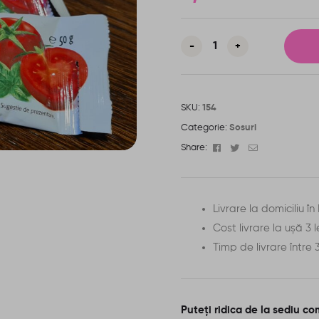
-
+
SKU:
154
Categorie:
Sosuri
Facebook
Twitter
Email
Share:
Livrare la domiciliu î
Cost livrare la ușă 3 l
Timp de livrare între
Puteți ridica de la sediu co