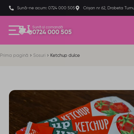
Sună-ne acum: 0724 000 505
Crișan nr 62, Drobeta Turn
Sună și comandă
0724 000 505
Prima pagină
Sosuri
Ketchup dulce