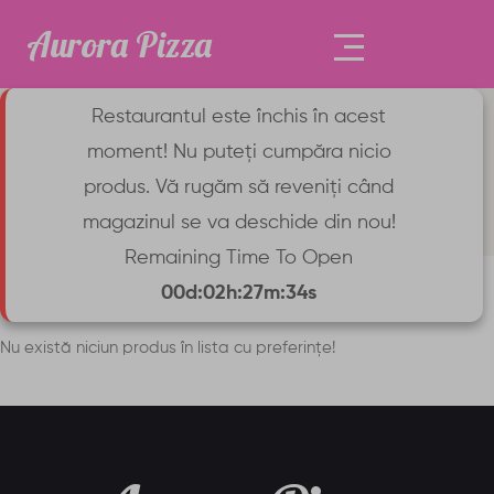
Aurora Pizza
Restaurantul este închis în acest
Wishlist
moment! Nu puteți cumpăra nicio
produs. Vă rugăm să reveniți când
Prima pagină
Wishlist
magazinul se va deschide din nou!
Remaining Time To Open
00d:02h:27m:34s
Nu există niciun produs în lista cu preferințe!