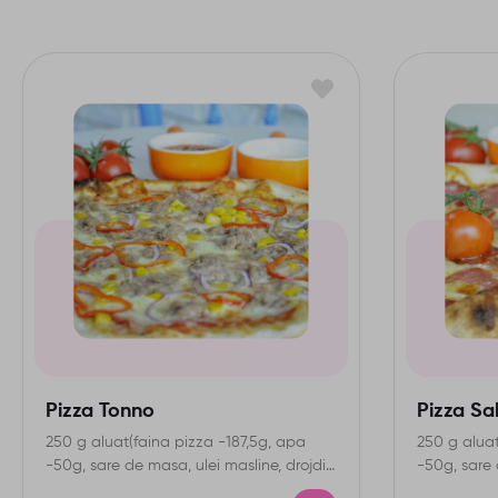
Pizza Tonno
Pizza Sal
250 g aluat(faina pizza -187,5g, apa
250 g aluat
-50g, sare de masa, ulei masline, drojdie
-50g, sare 
uscata)IA-gluten ,…
uscata) ,…