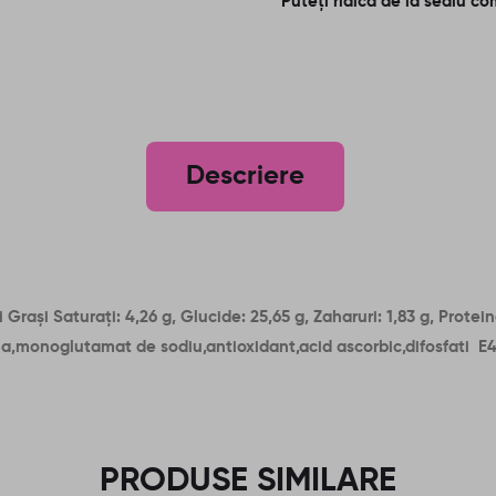
Puteți ridica de la sediu co
Descriere
 Grași Saturați: 4,26 g, Glucide: 25,65 g, Zaharuri: 1,83 g, Proteine
,monoglutamat de sodiu,antioxidant,acid ascorbic,difosfati E450,
PRODUSE SIMILARE