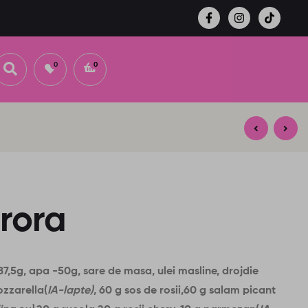
0
0
29,00
lei
37,00
lei
rora
87,5g, apa -50g, sare de masa, ulei masline, drojdie
ozzarella(
IA-lapte)
, 60 g sos de rosii,60 g salam picant