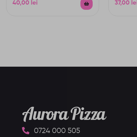
40,00
lei
37,00
le
Aurora Pizza
0724 000 505