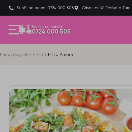
Sună-ne acum: 0724 000 505
Crișan nr 62, Drobeta Turn
Sună și comandă
0724 000 505
Prima pagină
Pizza
Pizza Aurora