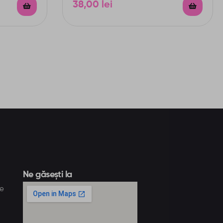
38,00
lei
Ne găsești la
te