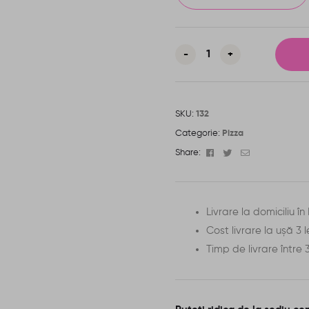
-
+
SKU:
132
Categorie:
Pizza
Facebook
Twitter
Email
Share:
Livrare la domiciliu î
Cost livrare la ușă 3 l
Timp de livrare între