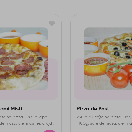
ami Misti
Pizza de Post
(faina pizza -187,5g, apa
250 g aluat(faina pizza -187
de masa, ulei masline, drojdie
-100g, sare de masa, ulei mas
drojdie uscata) IA-gluten…