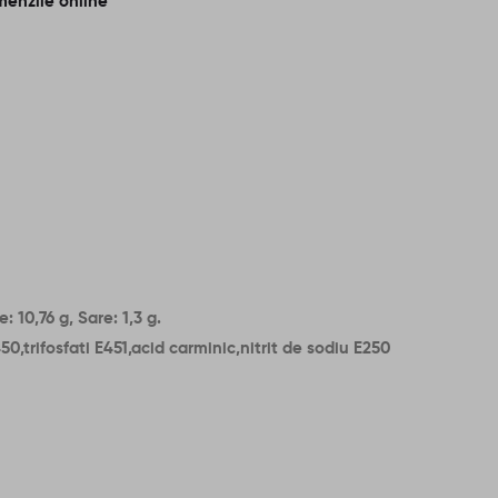
menzile online
: 10,76 g, Sare: 1,3 g.
trifosfati E451,acid carminic,nitrit de sodiu E250