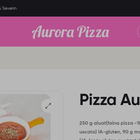
u Severin
Aurora Pizza
Pizza Au
250 g aluat(faina pizza -1
uscata) IA-gluten, 90 g m