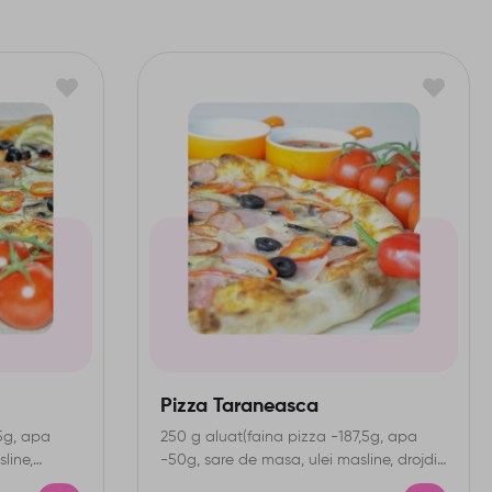
Pizza Taraneasca
,5g, apa
250 g aluat(faina pizza -187,5g, apa
line,
-50g, sare de masa, ulei masline, drojdie
uscata)IA-gluten, 90…