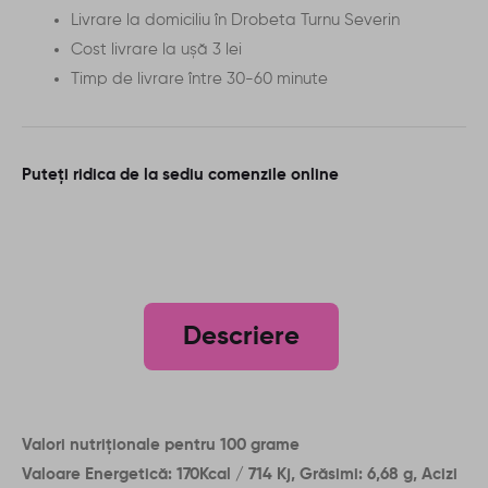
a
Livrare la domiciliu în Drobeta Turnu Severin
n
Cost livrare la ușă 3 lei
e
Timp de livrare între 30-60 minute
Puteți ridica de la sediu comenzile online
Descriere
Valori nutriționale pentru 100 grame
Valoare Energetică: 170Kcal / 714 Kj, Grăsimi: 6,68 g, Acizi