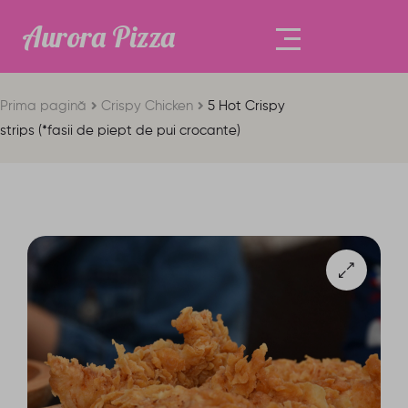
Aurora Pizza
Prima pagină
Crispy Chicken
5 Hot Crispy
strips (*fasii de piept de pui crocante)