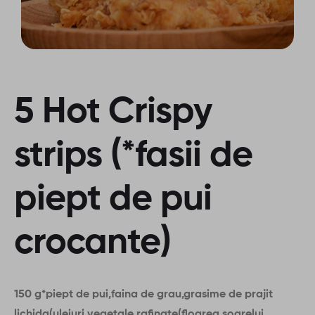
5 Hot Crispy
strips (*fasii de
piept de pui
crocante)
150 g*piept de pui,faina de grau,grasime de prajit
lichida(uleiuri vegetale rafinate(floarea soarelui