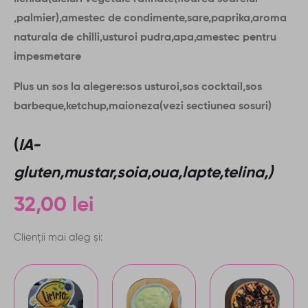
,palmier),amestec de condimente,sare,paprika,aroma
naturala de chilli,usturoi pudra,apa,amestec pentru
impesmetare
Plus un sos la alegere:sos usturoi,sos cocktail,sos
barbeque,ketchup,maioneza(vezi sectiunea sosuri)
(
IA-
gluten,mustar,soia,oua,lapte,telina,)
32,00
lei
Clienții mai aleg și:
L
S
V
i
o
a