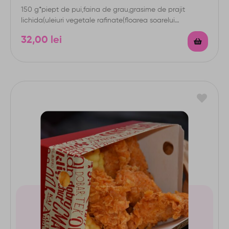
150 g*piept de pui,faina de grau,grasime de prajit
lichida(uleiuri vegetale rafinate(floarea soarelui
,palmier),amestec de condimente,sare,paprika,aroma…
32,00
lei