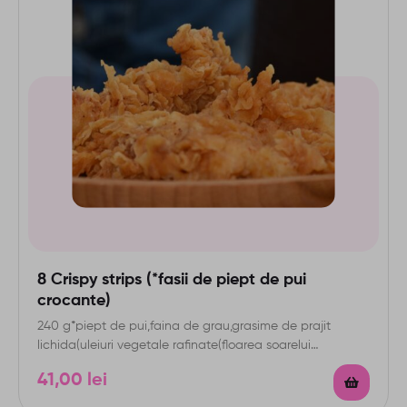
8 Crispy strips (*fasii de piept de pui
crocante)
240 g*piept de pui,faina de grau,grasime de prajit
lichida(uleiuri vegetale rafinate(floarea soarelui
,palmier),amestec de condimente,sare,paprika,aroma…
41,00
lei